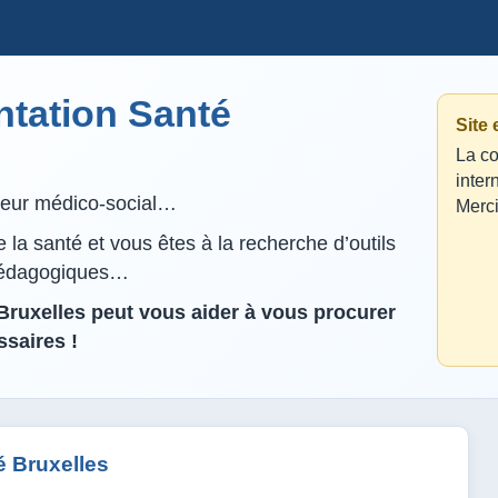
tation Santé
Site
La co
inter
lleur médico-social…
Merci
la santé et vous êtes à la recherche d’outils
pédagogiques…
ruxelles peut vous aider à vous procurer
saires !
 Bruxelles