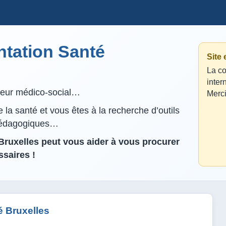
tation Santé
Site
La co
inter
lleur médico-social…
Merci
la santé et vous êtes à la recherche d’outils
pédagogiques…
ruxelles peut vous aider à vous procurer
saires !
 Bruxelles