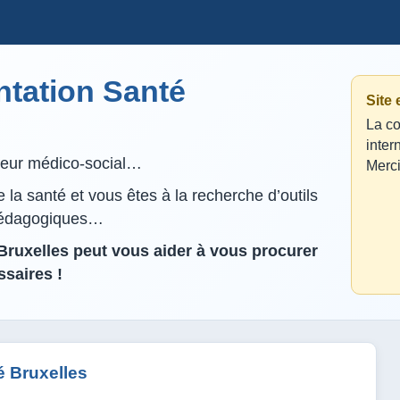
tation Santé
Site
La co
inter
lleur médico-social…
Merci
la santé et vous êtes à la recherche d’outils
pédagogiques…
ruxelles peut vous aider à vous procurer
saires !
 Bruxelles