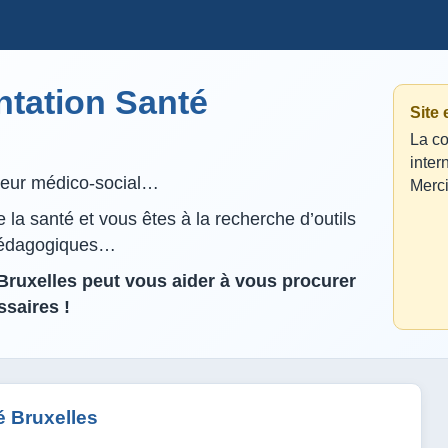
tation Santé
Site
La co
inter
lleur médico-social…
Merci
la santé et vous êtes à la recherche d’outils
pédagogiques…
ruxelles peut vous aider à vous procurer
saires !
 Bruxelles