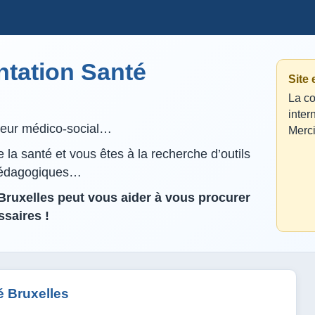
tation Santé
Site
La co
inter
lleur médico-social…
Merci
la santé et vous êtes à la recherche d’outils
pédagogiques…
ruxelles peut vous aider à vous procurer
saires !
 Bruxelles