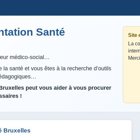
tation Santé
Site
La co
inter
lleur médico-social…
Merci
la santé et vous êtes à la recherche d’outils
pédagogiques…
ruxelles peut vous aider à vous procurer
saires !
 Bruxelles